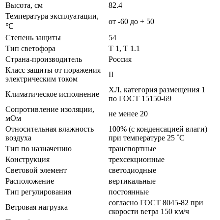
Высота, см
82.4
Температура эксплуатации,
от -60 до + 50
℃
Степень защиты
54
Тип светофора
Т 1, Т 1.1
Страна-производитель
Россия
Класс защиты от поражения
II
электрическим током
ХЛ, категория размещения 1
Климатическое исполнение
по ГОСТ 15150-69
Сопротивление изоляции,
не менее 20
мОм
Относительная влажность
100% (с конденсацией влаги)
воздуха
при температуре 25 ˚С
Тип по назначению
транспортные
Конструкция
трехсекционные
Световой элемент
светодиодные
Расположение
вертикальные
Тип регулирования
постоянные
согласно ГОСТ 8045-82 при
Ветровая нагрузка
скорости ветра 150 км/ч