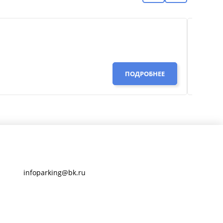
Инфор
34 000
ПОДРОБНЕЕ
infoparking@bk.ru