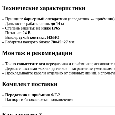
Технические характеристики
– Принцип:
барьерный оптодатчик
(передатчик ↔ приёмник)
– Дальность срабатывания:
до 14 м
– Степень защиты:
не ниже IP65
– Питание:
24 В
– Выход:
сухой контакт
,
НЗ/НО
– Габариты каждого блока:
70×45×27 мм
Монтаж и рекомендации
– Точно
совместите оси
передатчика и приёмника; исключите 
– Держите чистыми «окна» датчиков – загрязнение уменьшает д
– Прокладывайте кабели отдельно от силовых линий, использу
Комплект поставки
–
Передатчик
и
приёмник
ФГ-2
– Паспорт и базовая схема подключения
Как заказать?