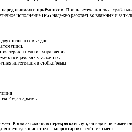
у
передатчиком
и
приёмником
. При пересечении луча срабаты
рметичное исполнение
IP65
надёжно работает во влажных и запылё
 двухполосных въездов.
автоматики.
роллеров и пультов управления.
ёжность в реальных условиях.
атная интеграция в стойки/рамы.
линии.
стем Инфопаркинг.
имает. Когда автомобиль
перекрывает луч
, оптодатчик момент
днятие/опускание стрелы, корректировка счётчика мест.