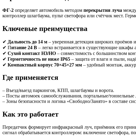
ФГ-2
определяет автомобиль методом
перекрытия луча
межд
контроллер шлагбаума, пульт светофора или счётчик мест. Ге
Ключевые преимущества
✔
Дальность до 14 м
– уверенная детекция широких проёмов и
✔ П
итание 24 В
– легко встраивается в существующие шкафы 
✔
Сухой контакт НЗ/НО
– совместимость с большинством конт
✔
Герметичность не ниже IP65
– защита от влаги и пыли, над
✔
Компактный корпус 70×45×27 мм
– удобный монтаж, аккур
Где применяется
– Въезд/выезд паркингов, КПП, шлагбаумы и ворота.
– Посты автомоек самообслуживания, портальные/тоннельные 
– Зоны безопасности и логика «Свободно/Занято» в составе си
Как это работает
Передатчик формирует инфракрасный луч, приёмник его прин
сигнал обрабатывается контроллером: включение светофора, по