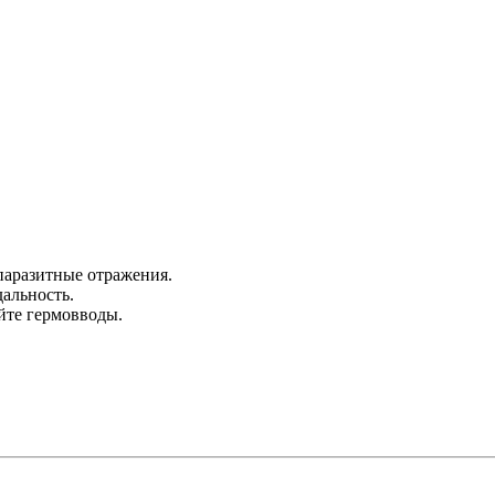
паразитные отражения.
альность.
йте гермовводы.